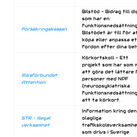
Bilstöd – Bidrag till di
som har en
funktionsnedsättning
Försäkringskassan
Bilstödet är till för a
köpa eller anpassa e
fordon efter dina beh
Körkortskoll – Ett
projekt som har som 
att göra det lättare 
Riksförbundet
personer med NPF
Attention
(neuropsykiatriska
funktionsnedsättning
att ta körkort.
Information kring den
STR – Illegal
olagliga
verksamhet
trafikskoleverksamh
som drivs i Sverige.