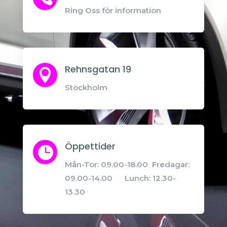
Ring Oss för information
Rehnsgatan 19

Stockholm
Öppettider

Mån-Tor: 09.00-18.00 Fredagar:
09.00-14.00 Lunch: 12.30-
13.30