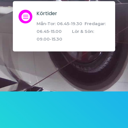
Körtider

Mån-Tor: 06.45-19.30 Fredagar:
06.45-15.00 Lör & Sön:
09.00-15.30