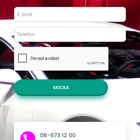
Förnamn
E-
post
(Obligatoriskt)
Telefon
CAPTCHA
08-673 12 00
